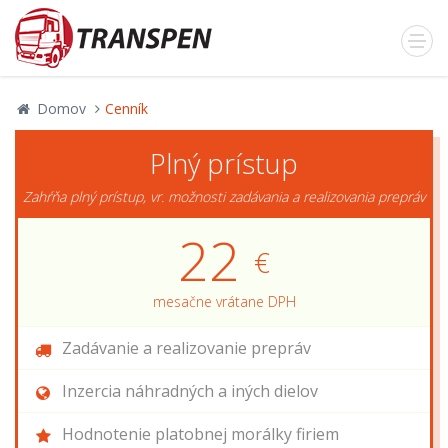
Domov
Cenník
Plný prístup
Zahŕňa plný prístup, vr. možnosti zadávania a realizovania prepráv
22
€
mesačne vrátane DPH
Zadávanie a realizovanie prepráv
Inzercia náhradných a iných dielov
Hodnotenie platobnej morálky firiem