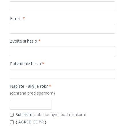
E-mail
*
Zvoľte si heslo
*
Potvrdenie hesla
*
Napíšte - aký je rok?
*
(ochrana pred spamom)
Súhlasím s
obchodnými podmienkami
{ AGREE_GDPR }