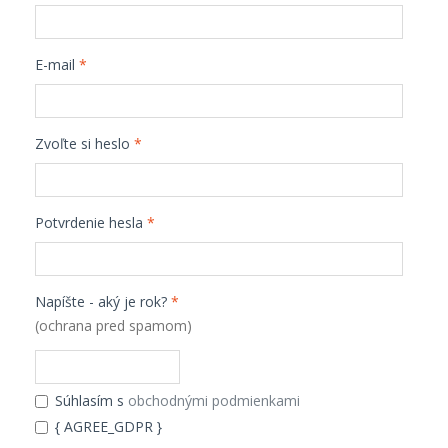
E-mail
*
Zvoľte si heslo
*
Potvrdenie hesla
*
Napíšte - aký je rok?
*
(ochrana pred spamom)
Súhlasím s
obchodnými podmienkami
{ AGREE_GDPR }