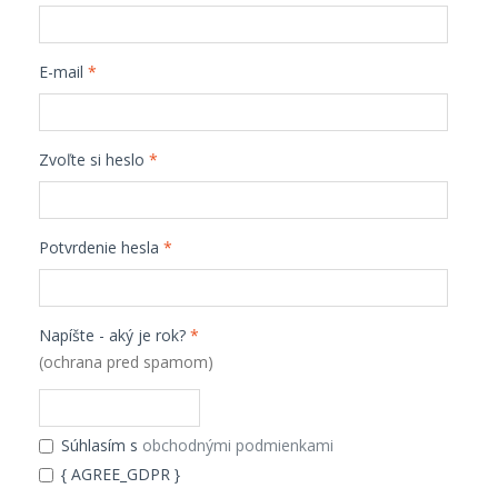
E-mail
*
Zvoľte si heslo
*
Potvrdenie hesla
*
Napíšte - aký je rok?
*
(ochrana pred spamom)
Súhlasím s
obchodnými podmienkami
{ AGREE_GDPR }