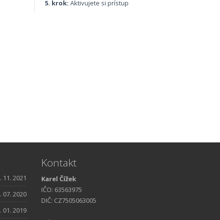
5. krok:
Aktivujete si prístup
Kontakt
. 11. 2021
Karel Čížek
IČO: 63563975
. 07. 2020
DIČ: CZ7505063005
. 01. 2019