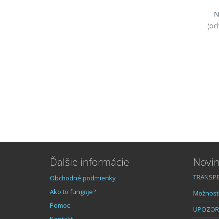
N
(oc
Ďalšie informácie
Novin
TRANSPE
Obchodné podmienky
Ako to funguje?
Možnost 
Pomoc
UPOZOR