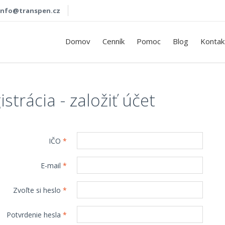
info@transpen.cz
Domov
Cenník
Pomoc
Blog
Kontak
istrácia - založiť účet
IČO
*
E-mail
*
Zvoľte si heslo
*
Potvrdenie hesla
*