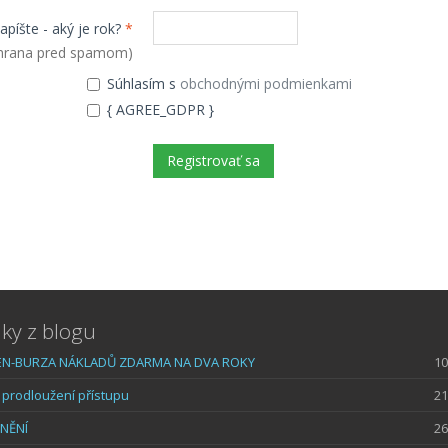
apíšte - aký je rok?
*
hrana pred spamom)
Súhlasím s
obchodnými podmienkami
{ AGREE_GDPR }
ky z blogu
N-BURZA NÁKLADŮ ZDARMA NA DVA ROKY
10
prodloužení přístupu
21
NĚNÍ
26