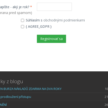
apíšte - aký je rok?
*
hrana pred spamom)
Súhlasím s
obchodnými podmienkami
{ AGREE_GDPR }
ky z blogu
N-BURZA NÁKLADŮ ZDARMA NA DVA ROKY
10
prodloužení přístupu
21
NĚNÍ
26