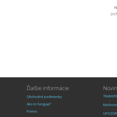
N
(oc
Ďalšie informácie
Novin
TRANSPE
Obchodné podmienky
Ako to funguje?
Možnost 
Pomoc
UPOZOR