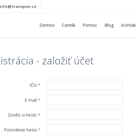
info@transpen.cz
Domov
Cenník
Pomoc
Blog
Kontak
istrácia - založiť účet
IČO
*
E-mail
*
Zvoľte si heslo
*
Potvrdenie hesla
*