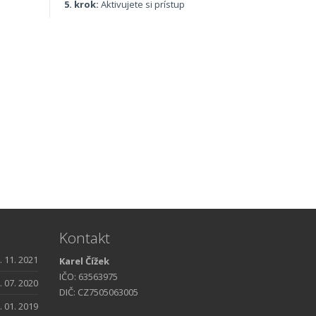
5. krok:
Aktivujete si prístup
Kontakt
. 11. 2021
Karel Čížek
IČO: 63563975
. 07. 2020
DIČ: CZ7505063005
. 01. 2019