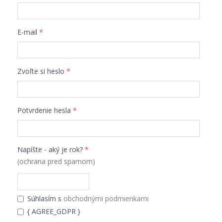
E-mail
*
Zvoľte si heslo
*
Potvrdenie hesla
*
Napíšte - aký je rok?
*
(ochrana pred spamom)
Súhlasím s
obchodnými podmienkami
{ AGREE_GDPR }