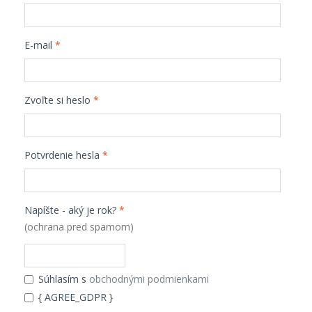
E-mail
*
Zvoľte si heslo
*
Potvrdenie hesla
*
Napíšte - aký je rok?
*
(ochrana pred spamom)
Súhlasím s
obchodnými podmienkami
{ AGREE_GDPR }