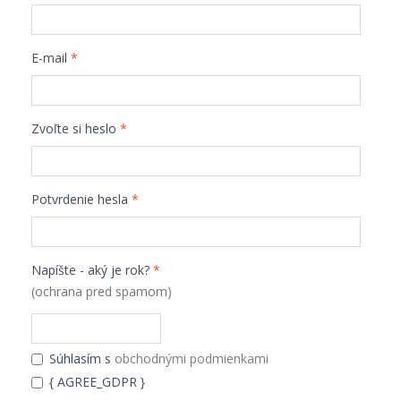
E-mail
*
Zvoľte si heslo
*
Potvrdenie hesla
*
Napíšte - aký je rok?
*
(ochrana pred spamom)
Súhlasím s
obchodnými podmienkami
{ AGREE_GDPR }