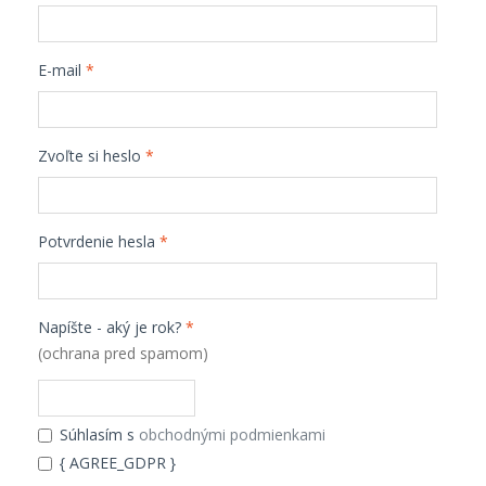
E-mail
*
Zvoľte si heslo
*
Potvrdenie hesla
*
Napíšte - aký je rok?
*
(ochrana pred spamom)
Súhlasím s
obchodnými podmienkami
{ AGREE_GDPR }