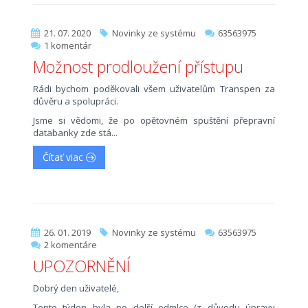
21. 07. 2020
Novinky ze systému
63563975
1 komentár
Možnost prodloužení přístupu
Rádi bychom poděkovali všem uživatelům Transpen za
důvěru a spolupráci.
Jsme si vědomi, že po opětovném spuštění přepravní
databanky zde stá...
Čítať viac
26. 01. 2019
Novinky ze systému
63563975
2 komentáre
UPOZORNĚNÍ
Dobrý den uživatelé,
Tento týden byla po delší odmlce (z důvodu úpravy