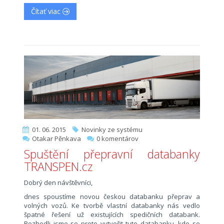
Čítať viac
01. 06. 2015
Novinky ze systému
Otakar Pěnkava
0 komentárov
Spuštění přepravní databanky
TRANSPEN.cz
Dobrý den návštěvníci,
dnes spoustíme novou českou databanku přeprav a
volných vozů. Ke tvorbě vlastní databanky nás vedlo
špatné řešení už existujících spedičních databank.
Rozhodli jsme se proto vytvořit tuto databanku, kde se