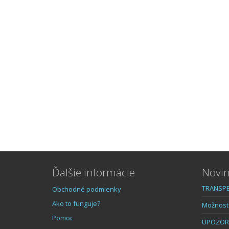
Ďalšie informácie
Novin
TRANSPE
Obchodné podmienky
Ako to funguje?
Možnost 
Pomoc
UPOZOR