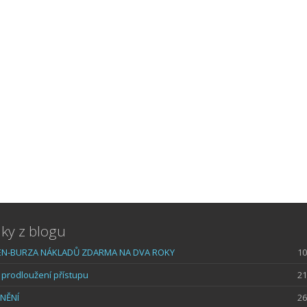
ky z blogu
N-BURZA NÁKLADŮ ZDARMA NA DVA ROKY
10
prodloužení přístupu
21
NĚNÍ
26