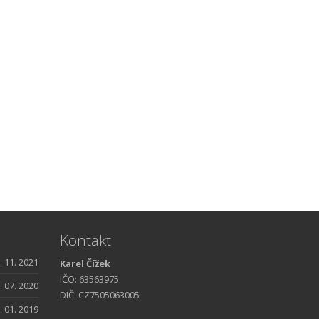
Kontakt
. 11. 2021
Karel Čížek
IČO: 63563975
. 07. 2020
DIČ: CZ7505063005
. 01. 2019